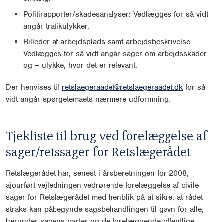
Politirapporter/skadesanalyser: Vedlægges for så vidt
angår trafikulykker.
Billeder af arbejdsplads samt arbejdsbeskrivelse:
Vedlægges for så vidt angår sager om arbejdsskader
og – ulykke, hvor det er relevant.
Der henvises til
retslaegeraadet@retslaegeraadet.dk
for så
vidt angår spørgetemaets nærmere udformning.
Tjekliste til brug ved forelæggelse af
sager/retssager for Retslægerådet
Retslægerådet har, senest i årsberetningen for 2008,
ajourført vejledningen vedrørende forelæggelse af civile
sager for Retslægerådet med henblik på at sikre, at rådet
straks kan påbegynde sagsbehandlingen til gavn for alle,
herunder sagens parter og de forelæggende offentlige